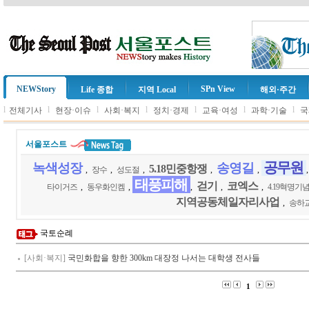
NEWStory
SPn View
Life 종합
지역 Local
해외·주간
l
l
l
l
l
l
l
전체기사
현장·이슈
사회·복지
정치·경제
교육·여성
과학·기술
국
서울포스트
공무원
녹색성장
송영길
5.18민중항쟁
,
장수
,
성도절
,
,
,
태풍피해
걷기
코엑스
타이거즈
,
동우화인켐
,
,
,
,
4.19혁명기
지역공동체일자리사업
,
송하
국토순례
[사회·복지]
국민화합을 향한 300km 대장정 나서는 대학생 전사들
1