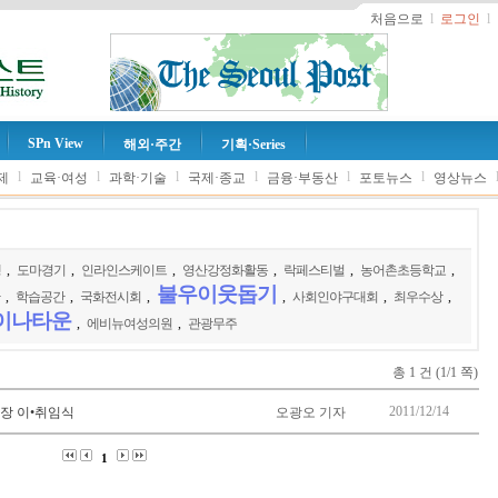
처음으로
l
로그인
l
SPn View
해외·주간
기획·Series
l
l
l
l
l
l
제
교육·여성
과학·기술
국제·종교
금융·부동산
포토뉴스
영상뉴스
행
,
도마경기
,
인라인스케이트
,
영산강정화활동
,
락페스티벌
,
농어촌초등학교
,
불우이웃돕기
,
학습공간
,
국화전시회
,
,
사회인야구대회
,
최우수상
,
이나타운
,
에비뉴여성의원
,
관광무주
총 1 건 (1/1 쪽)
2011/12/14
소장 이•취임식
오광오 기자
1