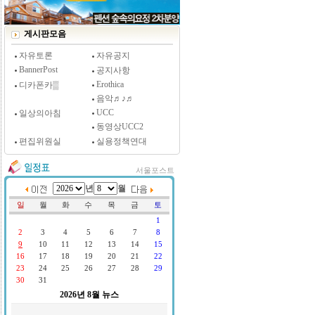
[시사저널 인터뷰] 윤방부 연세대 의대 명예교수,
"골초에게 전자담배를 허하라"
게시판모음
자유토론
자유공지
BannerPost
공지사항
Erothica
디카폰카▒
음악♬♪♬
UCC
일상의아침
동영상UCC2
편집위원실
실용정책연대
서울포스트