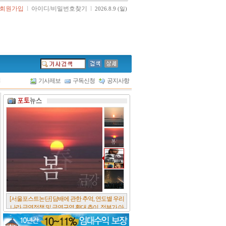
회원가입
l
아이디/비밀번호찾기
l
2026.8.9 (일)
l
기사제보
구독신청
공지사항
[서울포스트논단] 담배에 관한 추억, 연도별 우리
나라 금연정책 및 금연구역 확대 추이, 정부가 아
무리 더 해롭다고 사기를 쳐대도 피워 본 사람은
다 안다, 전자담배시장은 10년새 폭발적 증가세..