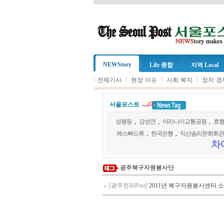
NEWStory
Life 종합
지역 Local
l
l
l
l
전체기사
현장·이슈
사회·복지
정치·경
서울포스트
성평등
,
강성연
,
어리니이교통공원
,
효
에스빠드류
,
한국은행
,
익산솜리문화회관
차
광주북구자원봉사단
[광주전라Post]
2011년 북구자원봉사센터 