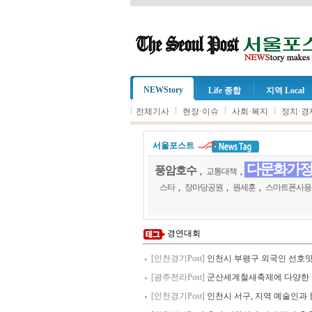
NEWStory
Life 종합
지역 Local
l
l
l
l
전체기사
현장·이슈
사회·복지
정치·경
서울포스트
다문화가
풍암호수
,
교통대책
,
스타
,
장마당공원
,
원세훈
,
스마트폰사용
경연대회
[인천경기Post]
인천시 부평구 외국인 선호
[광주전라Post]
군산세계철새축제에 다양한
[인천경기Post]
인천시 서구, 지역 예술인과