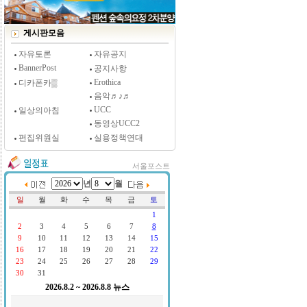
[시사저널 인터뷰] 윤방부 연세대 의대 명예교수,
"골초에게 전자담배를 허하라"
게시판모음
자유토론
자유공지
BannerPost
공지사항
Erothica
디카폰카▒
음악♬♪♬
UCC
일상의아침
동영상UCC2
편집위원실
실용정책연대
서울포스트