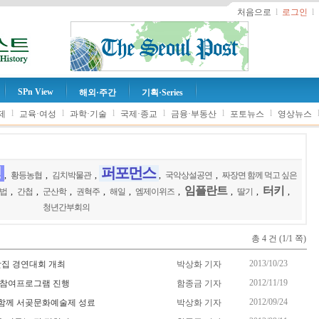
처음으로
l
로그인
l
SPn View
해외·주간
기획·Series
l
l
l
l
l
l
제
교육·여성
과학·기술
국제·종교
금융·부동산
포토뉴스
영상뉴스
정
퍼포먼스
,
황등농협
,
김치박물관
,
,
국악상설공연
,
짜장면 함께 먹고 싶은
임플란트
터키
법
,
간첩
,
군산학
,
권혁주
,
해일
,
엠제이위즈
,
,
딸기
,
,
청년간부회의
총 4 건 (1/1 쪽)
2013/10/23
맛집 경연대회 개최
박상화 기자
2012/11/19
 참여프로그램 진행
함종금 기자
2012/09/24
 함께 서곶문화예술제 성료
박상화 기자