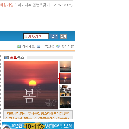
회원가입
l
아이디/비밀번호찾기
l
2026.8.8 (토)
l
기사제보
구독신청
공지사항
[서울포스트논단] 담배에 관한 추억, 연도별 우리
나라 금연정책 및 금연구역 확대 추이, 정부가 아
무리 더 해롭다고 사기를 쳐대도 피워 본 사람은
다 안다, 전자담배시장은 10년새 폭발적 증가세..