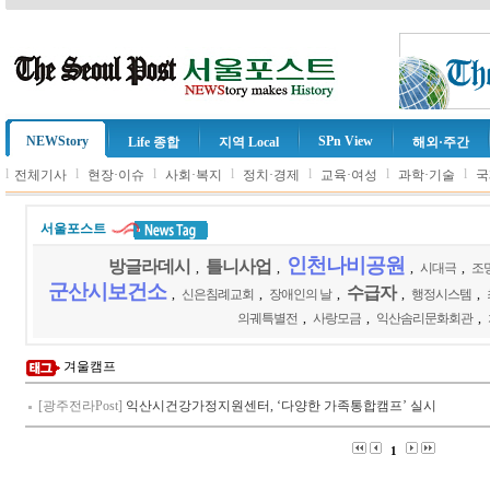
NEWStory
SPn View
Life 종합
지역 Local
해외·주간
l
l
l
l
l
l
l
전체기사
현장·이슈
사회·복지
정치·경제
교육·여성
과학·기술
국
서울포스트
인천나비공원
방글라데시
틀니사업
,
,
,
시대극
,
조
군산시보건소
수급자
,
신은침례교회
,
장애인의 날
,
,
행정시스템
,
의궤특별전
,
사랑모금
,
익산솜리문화회관
,
겨울캠프
[광주전라Post]
익산시건강가정지원센터, ‘다양한 가족통합캠프’ 실시
1