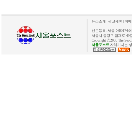
뉴스소개
|
광고제휴
|
이메
신문등록: 서울 아00174호[20
서울시 중랑구 겸재로 49길 40. 
Copyright ⓒ2005 The Se
서울포스트
자체기사는 상