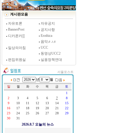
[시사저널 인터뷰] 윤방부 연세대 의대 명예교수,
"골초에게 전자담배를 허하라"
게시판모음
자유토론
자유공지
BannerPost
공지사항
Erothica
디카폰카▒
음악♬♪♬
UCC
일상의아침
동영상UCC2
편집위원실
실용정책연대
서울포스트