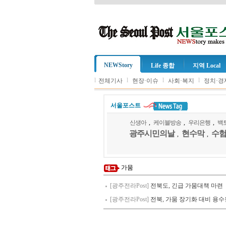
NEWStory
Life 종합
지역 Local
l
l
l
l
전체기사
현장·이슈
사회·복지
정치·경
서울포스트
신생아
,
케이블방송
,
우리은행
,
백
광주시민의날
현수막
수
,
,
가뭄
[광주전라Post]
전북도, 긴급 가뭄대책 마련
[광주전라Post]
전북, 가뭄 장기화 대비 용수