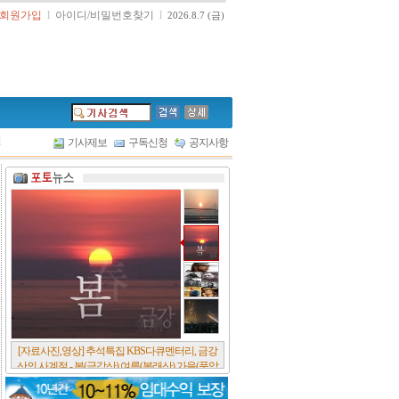
회원가입
l
아이디/비밀번호찾기
l
2026.8.7 (금)
l
기사제보
구독신청
공지사항
[서울포스트논단] 담배에 관한 추억, 연도별 우리
나라 금연정책 및 금연구역 확대 추이, 정부가 아
무리 더 해롭다고 사기를 쳐대도 피워 본 사람은
다 안다, 전자담배시장은 10년새 폭발적 증가세..