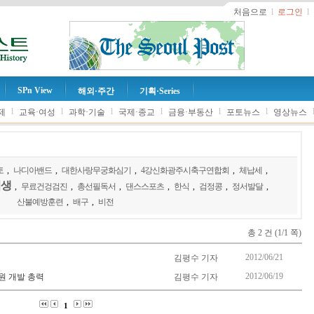
처음으로
l
로그인
l
SPn View
해외·주간
기획·Series
l
l
l
l
l
l
제
교육·여성
과학·기술
국제·종교
금융·부동산
포토뉴스
영상뉴스
토
,
나디아밴드
,
대한사랑무궁화심기
,
4강신화광주시축구연합회
,
체납세
,
험생
,
무료건겅검진
,
총선필독서
,
댄스스포츠
,
한식
,
검정콩
,
정서발달
,
산불예방훈련
,
배구
,
비전
총 2 건 (1/1 쪽)
2012/06/21
김평수 기자
2012/06/19
원 개발 총력
김평수 기자
1