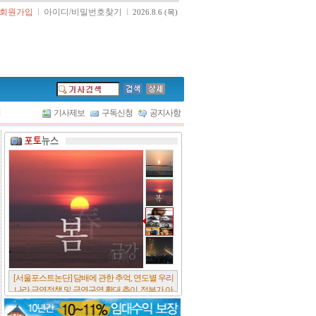
회원가입
l
아이디/비밀번호찾기
l
2026.8.6 (목)
l
기사제보
구독신청
공지사항
[서울포스트논단] 담배에 관한 추억, 연도별 우리
나라 금연정책 및 금연구역 확대 추이, 정부가 아
무리 더 해롭다고 사기를 쳐대도 피워 본 사람은
다 안다, 전자담배시장은 10년새 폭발적 증가세..