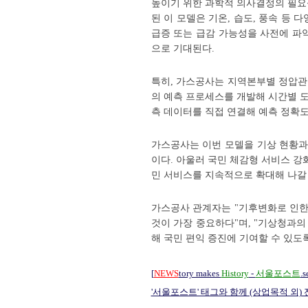
높이기 위한 과학적 의사결정의 필요
된 이 모델은 기온, 습도, 풍속 등
급증 또는 급감 가능성을 사전에 파
으로 기대된다.
특히, 가스공사는 지역본부별 정압관리
의 예측 프로세스를 개발해 시간별 
측 데이터를 직접 연결해 예측 정확도
가스공사는 이번 모델을 기상 현황과 
이다. 아울러 국민 체감형 서비스 강
민 서비스를 지속적으로 확대해 나갈
가스공사 관계자는 "기후변화로 인한
것이 가장 중요하다"며, "기상청과
해 국민 편익 증진에 기여할 수 있도
[
NEWS
tory makes
History
-
서울포스트
.s
'서울포스트' 태그와 함께 (상업목적 외)