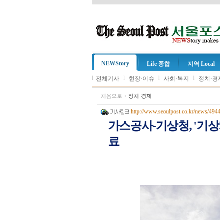
NEWStory
Life 종합
지역 Local
l
l
l
l
전체기사
현장·이슈
사회·복지
정치·경
처음으로
>
정치·경제
http://www.seoulpost.co.kr/news/494
가스공사-기상청, '기상
료