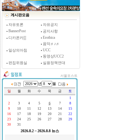
[시사저널 인터뷰] 윤방부 연세대 의대 명예교수,
"골초에게 전자담배를 허하라"
게시판모음
자유토론
자유공지
BannerPost
공지사항
Erothica
디카폰카▒
음악♬♪♬
UCC
일상의아침
동영상UCC2
편집위원실
실용정책연대
서울포스트