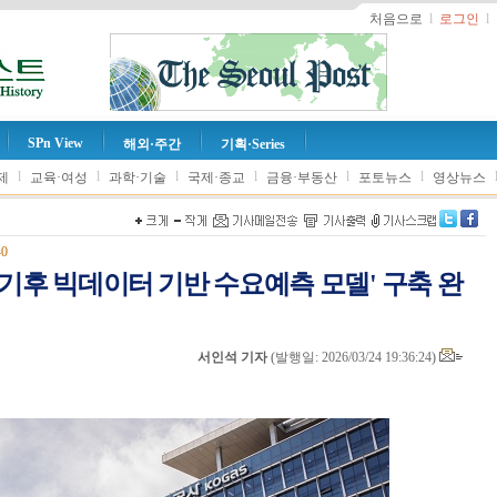
처음으로
l
로그인
l
SPn View
해외·주간
기획·Series
l
l
l
l
l
l
제
교육·여성
과학·기술
국제·종교
금융·부동산
포토뉴스
영상뉴스
40
기후 빅데이터 기반 수요예측 모델' 구축 완
서인석 기자
(
발행일: 2026/03/24 19:36:24
)