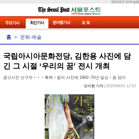
2026.08.07 19:43 발행
홈
>
문화·예술
국립아시아문화전당, 김한용 사진에 담
긴 그 시절 ‘우리의 꿈’ 전시 개최
광고사진 선구자‧‧‧흑백‧컬러 사진에 1960~70년 일상‧꿈 담아
오미현 기자
| 2025/09/15 12:52