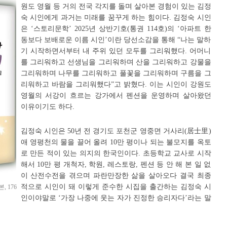
원도 영월 등 거의 전국 각지를 돌며 살아본 경험이 있는 김정
숙 시인에게 과거는 미래를 꿈꾸게 하는 힘이다. 김정숙 시인
은 ‘스토리문학’ 2025년 상반기호(통권 114호)의 ‘아파트 한
동보다 보배로운 이름 시인’이란 당선소감을 통해 “나는 말하
기 시작하면서부터 내 주위 있던 모두를 그리워했다. 어머니
를 그리워하고 선생님을 그리워하며 산을 그리워하고 강물을
그리워하며 나무를 그리워하고 풀꽃을 그리워하며 구름을 그
리워하고 바람을 그리워했다”고 밝혔다. 이는 시인이 강원도
영월의 서강이 흐르는 강가에서 펜션을 운영하며 살아왔던
이유이기도 하다.
김정숙 시인은 50년 전 경기도 포천군 영중면 거사리(居士里)
애 영평천의 물을 끌어 올려 10만 평이나 되는 불모지를 옥토
로 만든 적이 있는 의지의 한국인이다. 초등학교 교사로 시작
해서 10만 평 개척자, 학원, 레스토랑, 펜션 등 안 해 본 일 없
이 산전수전을 겪으며 파란만장한 삶을 살아오다 결국 최종
적으로 시인이 돼 이렇게 준수한 시집을 출간하는 김정숙 시
 176
인이야말로 ‘가장 나중에 웃는 자가 진정한 승리자다’라는 말