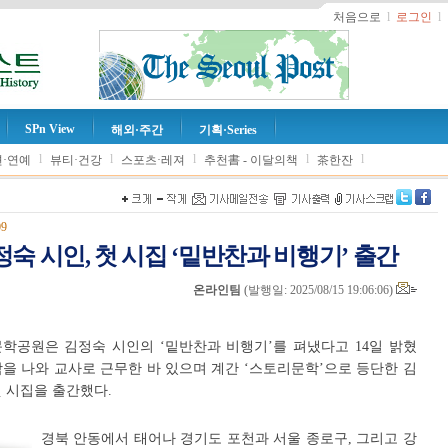
처음으로
l
로그인
l
SPn View
해외·주간
기획·Series
l
l
l
l
l
·연예
뷰티·건강
스포츠·레져
추천書 - 이달의책
茶한잔
09
숙 시인, 첫 시집 ‘밑반찬과 비행기’ 출간
온라인팀
(
발행일: 2025/08/15 19:06:06
)
문학공원은 김정숙 시인의 ‘밑반찬과 비행기’를 펴냈다고 14일 밝혔
을 나와 교사로 근무한 바 있으며 계간 ‘스토리문학’으로 등단한 김
첫 시집을 출간했다.
경북 안동에서 태어나 경기도 포천과 서울 종로구, 그리고 강