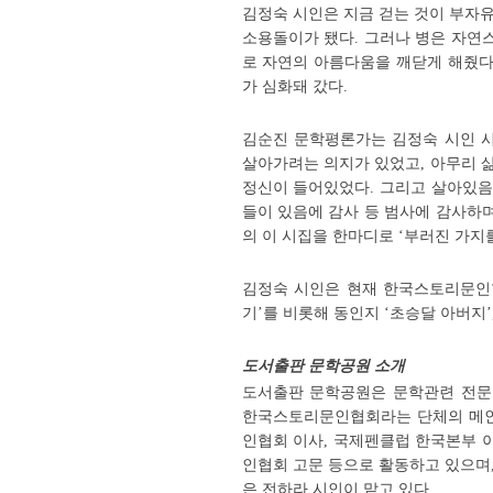
김정숙 시인은 지금 걷는 것이 부자유
소용돌이가 됐다. 그러나 병은 자연스
로 자연의 아름다움을 깨닫게 해줬다
가 심화돼 갔다.
김순진 문학평론가는 김정숙 시인 시
살아가려는 의지가 있었고, 아무리 
정신이 들어있었다. 그리고 살아있음에
들이 있음에 감사 등 범사에 감사하며
의 이 시집을 한마디로 ‘부러진 가지
김정숙 시인은 현재 한국스토리문인협
기’를 비롯해 동인지 ‘초승달 아버지’
도서출판 문학공원 소개
도서출판 문학공원은 문학관련 전문출
한국스토리문인협회라는 단체의 메인
인협회 이사, 국제펜클럽 한국본부 이
인협회 고문 등으로 활동하고 있으며
은 전하라 시인이 맡고 있다.