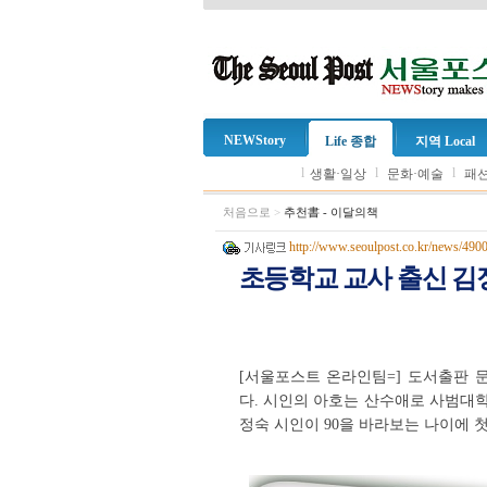
NEWStory
Life 종합
지역 Local
l
l
l
생활·일상
문화·예술
패션
처음으로
>
추천書 - 이달의책
http://www.seoulpost.co.kr/news/490
초등학교 교사 출신 김정
[서울포스트 온라인팀=] 도서출판 
다. 시인의
아호는 산수애로 사범대학
정숙 시인이 90을 바라보는 나이에 