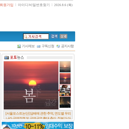
회원가입
l
아이디/비밀번호찾기
l
2026.8.6 (목)
기사제보
구독신청
공지사항
[서울포스트논단] 담배에 관한 추억, 연도별 우리
나라 금연정책 및 금연구역 확대 추이, 정부가 아
무리 더 해롭다고 사기를 쳐대도 피워 본 사람은
다 안다, 전자담배시장은 10년새 폭발적 증가세..