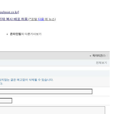
eoulpost.co.kr]
 전재·복사·배포 허용
(*포털
다음
에 뉴스)
온라인팀
의 다른기사보기
l
독자의견
(0)
전체보기
맞지않는 글은 예고없이 삭제될 수 있습니다.
다.