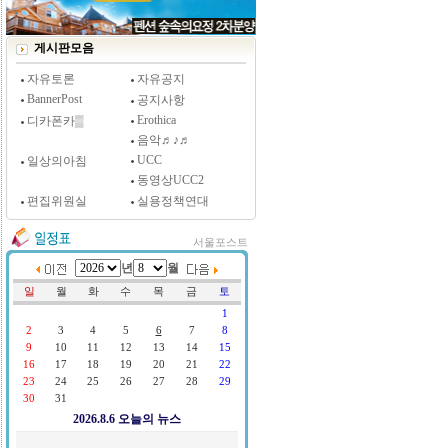
[시사저널 인터뷰] 윤방부 연세대 의대 명예교수,
"골초에게 전자담배를 허하라"
게시판모음
자유토론
자유공지
BannerPost
공지사항
Erothica
디카폰카▒
음악♬♪♬
UCC
일상의아침
동영상UCC2
편집위원실
실용정책연대
서울포스트