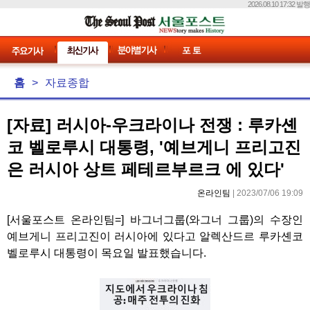
2026.08.10 17:32 발행
홈
>
자료종합
[자료] 러시아-우크라이나 전쟁 : 루카셴
코 벨로루시 대통령, '예브게니 프리고진
은 러시아 상트 페테르부르크 에 있다'
온라인팀
| 2023/07/06 19:09
[서울포스트 온라인팀=] 바그너그룹(와그너 그룹)의 수장인
예브게니 프리고진이 러시아에 있다고 알렉산드르 루카셴코
벨로루시 대통령이 목요일 발표했습니다.