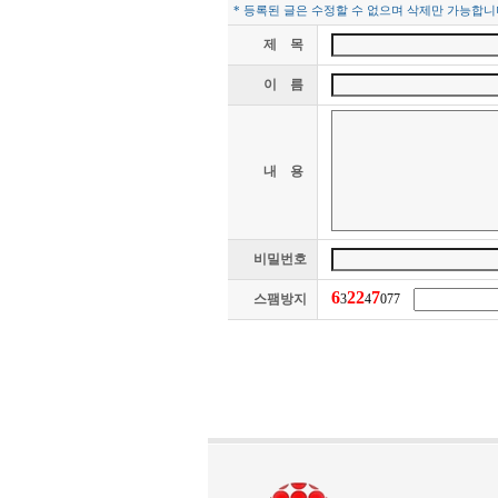
* 등록된 글은 수정할 수 없으며 삭제만 가능합니
제 목
이 름
내 용
비밀번호
6
2
2
7
스팸방지
3
4
077