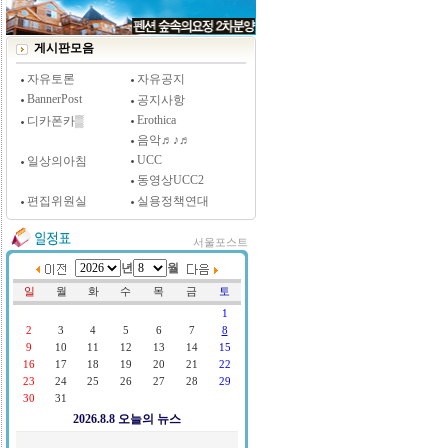
[시사저널 인터뷰] 윤방부 연세대 의대 명예교수,
"골초에게 전자담배를 허하라"
게시판모음
자유토론
자유공지
BannerPost
공지사항
Erothica
디카폰카▒
음악♬♪♬
UCC
일상의아침
동영상UCC2
편집위원실
실용정책연대
서울포스트