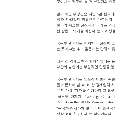
뜻이냐는 질문에 “비건 부장관의 언급
앞서 비건 부장관은 지난 8일 한국
를 더 안정적인 환경으로 만드는 데 
한과의 목표를 진전시켜 나가는 과정
런 상황이 되기를 바란다’는 미래형
국무부 관계자는 비핵화에 진전이 없
는 뜻이냐는 추가 질문에는 답하지 
남북 간 경제교류와 협력사업에는 논
교관의 발언에는 부정적인 입장을 분
국무부 관계자는 안드레이 쿨릭 주한
를 거론하며 남·북·러 간 경제협력 
은 데 대해 ‘제재를 이행하라’고 요
[국무부 관계자] “We urge China and Russ
Resolutions that all UN Member States 
“중국과 러시아가 모든 유엔 회원국
행할 것을 촉구한다”는 설명입니다.