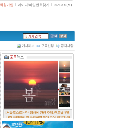
회원가입
l
아이디/비밀번호찾기
l
2026.8.8 (토)
기사제보
구독신청
공지사항
[서울포스트논단] 담배에 관한 추억, 연도별 우리
나라 금연정책 및 금연구역 확대 추이, 정부가 아
무리 더 해롭다고 사기를 쳐대도 피워 본 사람은
다 안다, 전자담배시장은 10년새 폭발적 증가세..