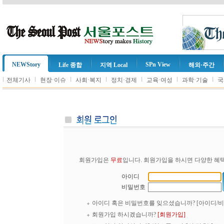
NEWStory
SPn View
Life 종합
지역 Local
해외·주간
l
l
l
l
l
l
l
전체기사
현장·이슈
사회·복지
정치·경제
교육·여성
과학·기술
국
회원가입은
무료
입니다. 회원가입을 하시면 다양한 혜택
아이디
비밀번호
아이디 혹은 비밀번호를 잊으셨습니까?
[아이디/
회원가입 하시겠습니까?
[회원가입]