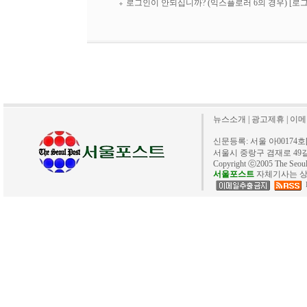
로그인이 안되십니까? (익스플로러 6의 경우)
[로
뉴스소개
|
광고제휴
|
이메
신문등록: 서울 아00174호[20
서울시 중랑구 겸재로 49길 40. 
Copyright ⓒ2005 The Se
서울포스트
자체기사는 상