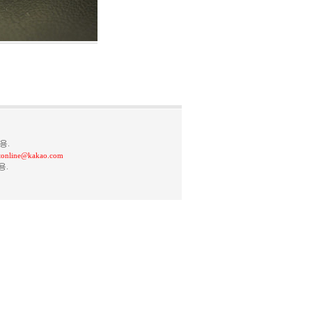
용.
stonline@kakao.com
용.