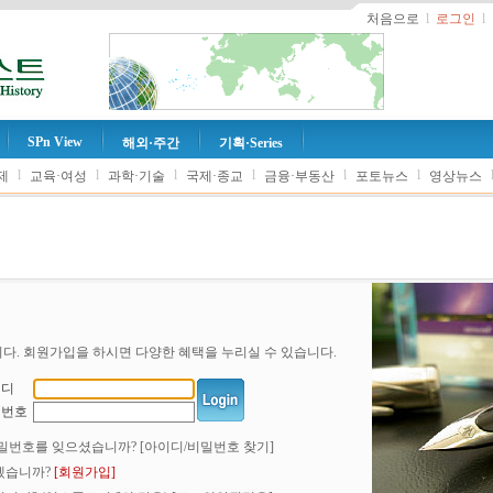
처음으로
l
로그인
l
SPn View
해외·주간
기획·Series
l
l
l
l
l
l
제
교육·여성
과학·기술
국제·종교
금융·부동산
포토뉴스
영상뉴스
다. 회원가입을 하시면 다양한 혜택을 누리실 수 있습니다.
이디
밀번호
밀번호를 잊으셨습니까?
[아이디/비밀번호 찾기]
겠습니까?
[회원가입]