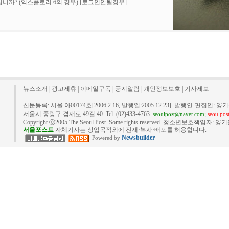
니까? (익스플로러 6의 경우)
[로그인안될경우]
뉴스소개
|
광고제휴
|
이메일구독
|
공지알림
|
개인정보보호
|
기사제보
신문등록: 서울 아00174호[2006.2.16, 발행일:2005.12.23]. 발행인·편집인: 양기
서울시 중랑구 겸재로 49길 40. Tel: (02)433-4763.
seoulpost@naver.com;
seoulpo
Copyright ⓒ2005 The Seoul Post. Some rights reserved. 청소년보호책임자: 양기
서울포스트
자체기사는 상업목적외에 전재·복사·배포를 허용합니다.
Newsbuilder
Powered by