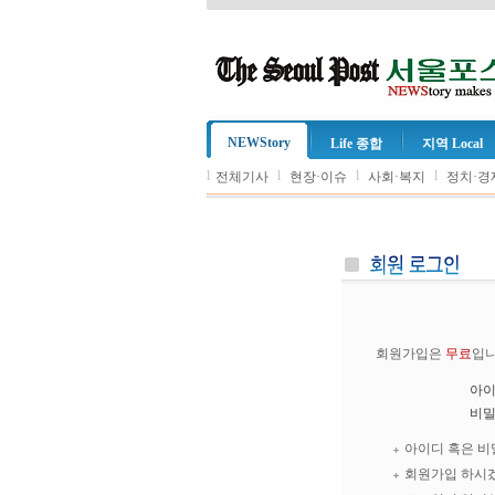
NEWStory
Life 종합
지역 Local
l
l
l
l
전체기사
현장·이슈
사회·복지
정치·경
회원가입은
무료
입니
아
비
아이디 혹은 비
회원가입 하시