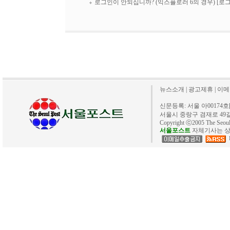
로그인이 안되십니까? (익스플로러 6의 경우)
[로
뉴스소개
|
광고제휴
|
이메
신문등록: 서울 아00174호[20
서울시 중랑구 겸재로 49길 40. 
Copyright ⓒ2005 The Se
서울포스트
자체기사는 상