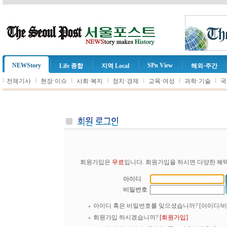
NEWStory
SPn View
Life 종합
지역 Local
해외·주간
l
l
l
l
l
l
l
전체기사
현장·이슈
사회·복지
정치·경제
교육·여성
과학·기술
국
회원가입은
무료
입니다. 회원가입을 하시면 다양한 혜택
아이디
비밀번호
아이디 혹은 비밀번호를 잊으셨습니까?
[아이디/
회원가입 하시겠습니까?
[회원가입]