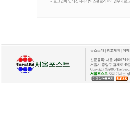
로그인이 안되십니까? (익스플로러 6의 경우)
[로
뉴스소개
|
광고제휴
|
이메
신문등록: 서울 아00174호[20
서울시 중랑구 겸재로 49길 40. 
Copyright ⓒ2005 The Se
서울포스트
자체기사는 상