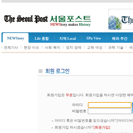
NEWStory
SPn View
Life 종합
지역 Local
해외·주간
l
l
l
l
l
l
l
전체기사
현장·이슈
사회·복지
정치·경제
교육·여성
과학·기술
국
회원가입은
무료
입니다. 회원가입을 하시면 다양한 혜택
아이디
비밀번호
아이디 혹은 비밀번호를 잊으셨습니까?
[아이디/
회원가입 하시겠습니까?
[회원가입]