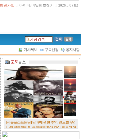
회원가입
l
아이디/비밀번호찾기
l
2026.8.8 (토)
기사제보
구독신청
공지사항
[서울포스트논단] 담배에 관한 추억, 연도별 우리
나라 금연정책 및 금연구역 확대 추이, 정부가 아
무리 더 해롭다고 사기를 쳐대도 피워 본 사람은
다 안다, 전자담배시장은 10년새 폭발적 증가세..