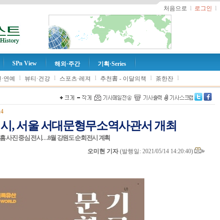
처음으로
l
로그인
l
SPn View
해외·주간
기획·Series
l
l
l
l
l
·연예
뷰티·건강
스포츠·레져
추천書 - 이달의책
茶한잔
24
회전시, 서울 서대문형무소역사관서 개최
광흠 사진 중심 전시…8월 강원도 순회전시 계획
오미현 기자
(
발행일: 2021/05/14 14:20:40
)