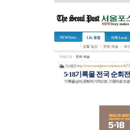
NEWStory
Life 종합
지역 Local
l
l
l
생활·일상
문화·예술
패션
처음으로
>
문화·예술
http://www.seoulpost.co.kr/news/427
5·18기록물 전국 순
'기록을 넘어, 문화적 기억으로', 기증자료 조