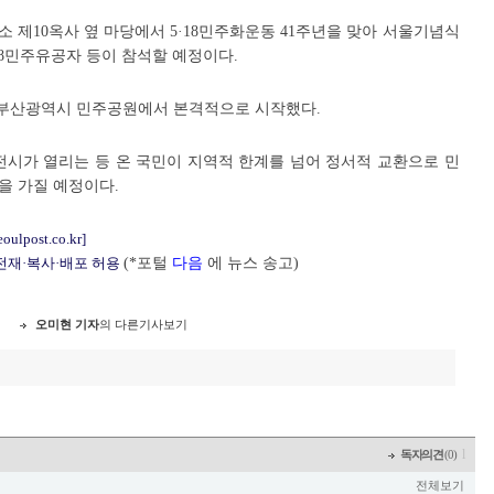
소 제10옥사 옆 마당에서 5·18민주화운동 41주년을 맞아 서울기념식
18민주유공자 등이 참석할 예정이다.
일 부산광역시 민주공원에서 본격적으로 시작했다.
전시가 열리는 등 온 국민이 지역적 한계를 넘어 정서적 교환으로 민
을 가질 예정이다.
eoulpost.co.kr]
 전재·복사·배포 허용
(*포털
다음
에 뉴스 송고)
오미현 기자
의 다른기사보기
l
독자의견
(0)
전체보기