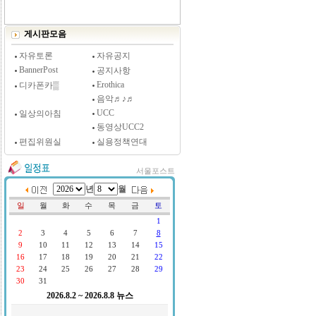
[시사저널 인터뷰] 윤방부 연세대 의대 명예교수,
"골초에게 전자담배를 허하라"
게시판모음
자유토론
자유공지
BannerPost
공지사항
Erothica
디카폰카▒
음악♬♪♬
UCC
일상의아침
동영상UCC2
편집위원실
실용정책연대
서울포스트