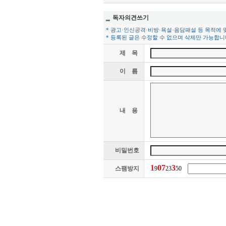
독자의견쓰기
* 광고·인신공격·비방·욕설·음담패설 등 목적에 
* 등록된 글은 수정할 수 없으며 삭제만 가능합니
제 목
이 름
내 용
비밀번호
1
0
7
3
스팸방지
9
23
50