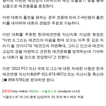
행사로 마련된 애견상식 OX퀴즈와 애견 보물찾기 등을 통해
상품으로 애견용품을 증정한다.
이번 대회의 출전을 원하는 경우 견종에 따라 2~4만원의 출전
비를 내야하며 대회의 관람은 무료로 가능하다.
이번 대회를 주최한 한국애견연맹 익산지회 이상완 회장은
“이번 도그쇼는 애견인의 마음을 한데 모으는 아주 뜻 깊은 자
리가 될 것이다”며 “애견인의 저변확대, 그리고 인간과 애견의
교감의 장을 마련하고 건전한 애견문화를 정착하는데 기여하
는 대회가 될 것으로 전망한다”고 전했다.
이번 ‘2012 FCI 익산 국제 도그쇼’에 대한 자세한 사항은 한국
애견연맹 익산지회(HP 011-673-9671) 또는 익산시청 축산과
(☎ 859-5781)로 문의하면 된다.
[
NEWS
tory makes
History
-
서울포스트
.seoulpost.co.kr]
'서울포스트' 태그와 함께 (상업목적 외) 전재·복사·배포 허용