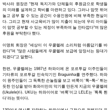
박사라 원장은 “현재 독지가와 단체들의 후원금으로 학생들
의 미래를 설계하고 학비를 마련하고 있다. 그러나 맘껏 뛰어
놀고 공부 할 수 있는 공간이 수용인원에 비해 부족한 현실이
다. 그리고 현재 사교육비가 많이 지출이 되는데 우리 아이들
이 맘껏 공부할 수 있는 제정이 부족하여 늘 안타깝다”며 많은
후원을 부탁한다 했다.
이명희 회장은 “세상이 이 우쿨렐레 소리처럼 아름답기를 바
란다”며 “많은 사람들에게 우쿨렐레 보급에 앞장서는 등대가
되겠다”고 말했다.
한편, 우쿨렐레는 1987년 하와이에 온 포르투갈 이주민들이
기타류의 포르투갈 민속악기인 Braguinha를 연주했다. 하와
이 원주민들이 그 독특한 손놀림을 보고 벼룩이 ‘톡~톡~’ 튀는
듯한 인상을 받아 화와이만의 악기를 만든게 지금의 우쿨렐레
(Ukulele)다. UKU는 하와이어로 ‘벼룩’이고 LELE는 '톡톡 튄
다‘라는 뜻이다.
130여년 역사를 자랑하는 하와이에서 구전으로 전해지던 음