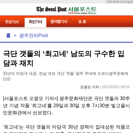
2026.08.08 20:03 발행
홈
>
광주전라Post
극단 갯돌의 ‘최고네’ 남도의 구수한 입
담과 재치
31년의 마당극 내공, 전남 대표 극단 '갯돌' 광주 무대에 오르다광주문화재
단은
오광오 기자
| 2012/03/31 09:52
[서울포스트 오광오 기자=] 광주문화재단은 극단 갯돌의 30주
년 기념 작품 '최고네'를 29일과 30일 오후 7시30분 빛고을시
민문화관에서 선보였다.
'최고네'는 극단 갯돌의 마당극 30년 경력이 집대성된 작품으