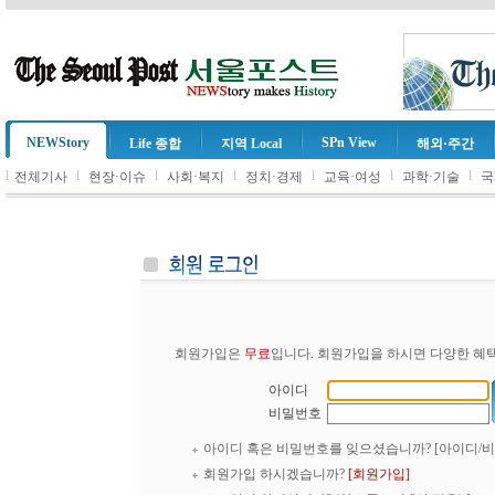
NEWStory
SPn View
Life 종합
지역 Local
해외·주간
l
l
l
l
l
l
l
전체기사
현장·이슈
사회·복지
정치·경제
교육·여성
과학·기술
국
회원가입은
무료
입니다. 회원가입을 하시면 다양한 혜택
아이디
비밀번호
아이디 혹은 비밀번호를 잊으셨습니까?
[아이디/
회원가입 하시겠습니까?
[회원가입]