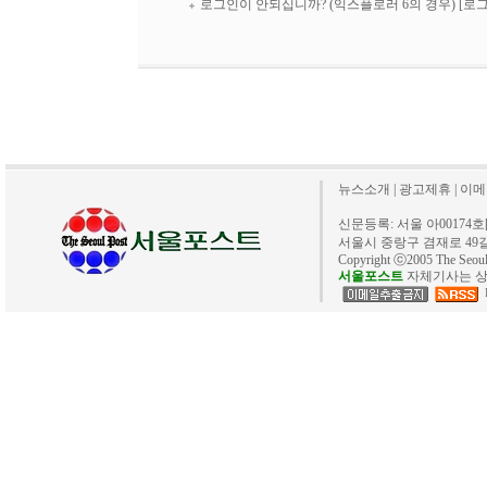
로그인이 안되십니까? (익스플로러 6의 경우)
[로
뉴스소개
|
광고제휴
|
이메
신문등록: 서울 아00174호[20
서울시 중랑구 겸재로 49길 40. 
Copyright ⓒ2005 The Se
서울포스트
자체기사는 상