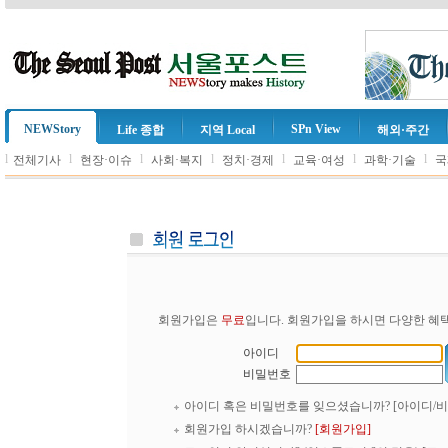
NEWStory
SPn View
Life 종합
지역 Local
해외·주간
l
l
l
l
l
l
l
전체기사
현장·이슈
사회·복지
정치·경제
교육·여성
과학·기술
국
회원가입은
무료
입니다. 회원가입을 하시면 다양한 혜택
아이디
비밀번호
아이디 혹은 비밀번호를 잊으셨습니까?
[아이디/
회원가입 하시겠습니까?
[회원가입]