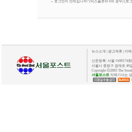
로그인이 안되십니까? (익스플로러 6의 경우)
[로
뉴스소개
|
광고제휴
|
이메
신문등록: 서울 아00174호[20
서울시 중랑구 겸재로 49길 40. 
Copyright ⓒ2005 The Se
서울포스트
자체기사는 상