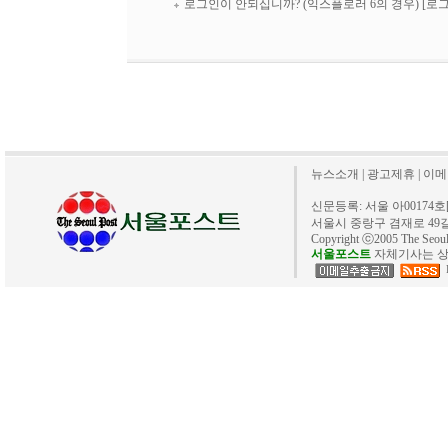
로그인이 안되십니까? (익스플로러 6의 경우)
[로
뉴스소개
|
광고제휴
|
이메
신문등록: 서울 아00174호[20
서울시 중랑구 겸재로 49길 40. 
Copyright ⓒ2005 The Se
서울포스트
자체기사는 상