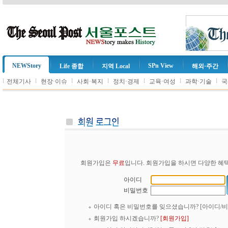
NEWStory
SPn View
Life 종합
지역 Local
해외·주간
l
l
l
l
l
l
l
전체기사
현장·이슈
사회·복지
정치·경제
교육·여성
과학·기술
국
회원가입은
무료
입니다. 회원가입을 하시면 다양한 혜택
아이디
비밀번호
아이디 혹은 비밀번호를 잊으셨습니까?
[아이디/
회원가입 하시겠습니까?
[회원가입]