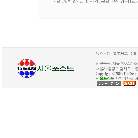
로그인이 안되십니까? (익스플로러 6의 경우)
[로
뉴스소개
|
광고제휴
|
이메
신문등록: 서울 아00174호[20
서울시 중랑구 겸재로 49길 40. 
Copyright ⓒ2005 The Se
서울포스트
자체기사는 상