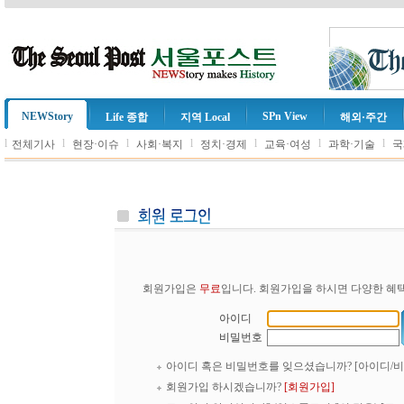
NEWStory
SPn View
Life 종합
지역 Local
해외·주간
l
l
l
l
l
l
l
전체기사
현장·이슈
사회·복지
정치·경제
교육·여성
과학·기술
국
회원가입은
무료
입니다. 회원가입을 하시면 다양한 혜택
아이디
비밀번호
아이디 혹은 비밀번호를 잊으셨습니까?
[아이디/
회원가입 하시겠습니까?
[회원가입]