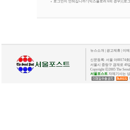
로그인이 안되십니까? (익스플로러 6의 경우)
[로
뉴스소개
|
광고제휴
|
이메
신문등록: 서울 아00174호[20
서울시 중랑구 겸재로 49길 40. 
Copyright ⓒ2005 The Se
서울포스트
자체기사는 상