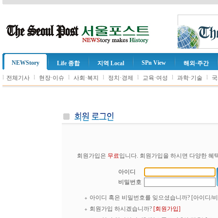
NEWStory
SPn View
Life 종합
지역 Local
해외·주간
l
l
l
l
l
l
l
전체기사
현장·이슈
사회·복지
정치·경제
교육·여성
과학·기술
국
회원가입은
무료
입니다. 회원가입을 하시면 다양한 혜택
아이디
비밀번호
아이디 혹은 비밀번호를 잊으셨습니까?
[아이디/
회원가입 하시겠습니까?
[회원가입]