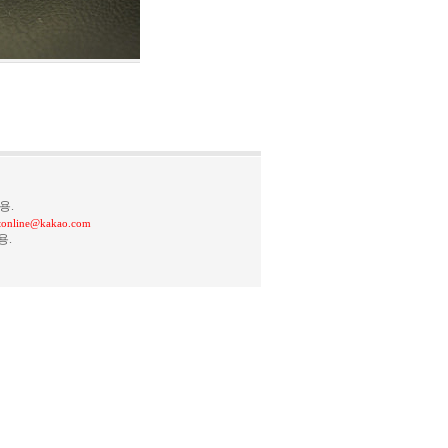
용.
stonline@kakao.com
용.