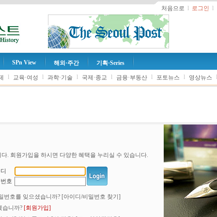
처음으로
l
로그인
l
SPn View
해외·주간
기획·Series
l
l
l
l
l
l
제
교육·여성
과학·기술
국제·종교
금융·부동산
포토뉴스
영상뉴스
다. 회원가입을 하시면 다양한 혜택을 누리실 수 있습니다.
이디
밀번호
밀번호를 잊으셨습니까?
[아이디/비밀번호 찾기]
겠습니까?
[회원가입]