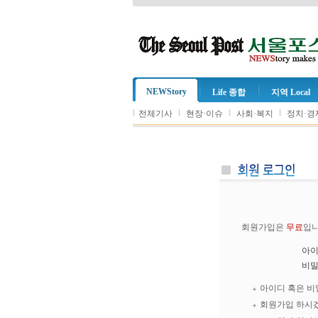
NEWStory
Life 종합
지역 Local
l
l
l
l
전체기사
현장·이슈
사회·복지
정치·경
회원가입은
무료
입니
아
비
아이디 혹은 비
회원가입 하시