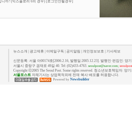
니까? (익스플로러 6의 경우)
[로그인안될경우]
뉴스소개
|
광고제휴
|
이메일구독
|
공지알림
|
개인정보보호
|
기사제보
신문등록: 서울 아00174호[2006.2.16, 발행일:2005.12.23]. 발행인·편집인: 양기
서울시 중랑구 겸재로 49길 40. Tel: (02)433-4763.
seoulpost@naver.com;
seoulpo
Copyright ⓒ2005 The Seoul Post. Some rights reserved. 청소년보호책임자: 양기
서울포스트
자체기사는 상업목적외에 전재·복사·배포를 허용합니다.
Newsbuilder
Powered by