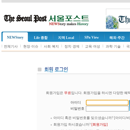
NEWStory
SPn View
Life 종합
지역 Local
해외·주간
l
l
l
l
l
l
l
전체기사
현장·이슈
사회·복지
정치·경제
교육·여성
과학·기술
국
회원가입은
무료
입니다. 회원가입을 하시면 다양한 혜택
아이디
비밀번호
아이디 혹은 비밀번호를 잊으셨습니까?
[아이디/
회원가입 하시겠습니까?
[회원가입]