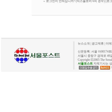
로그인이 안되십니까? (익스플로러 6의 경우)
[로
뉴스소개
|
광고제휴
|
이메
신문등록: 서울 아00174호[20
서울시 중랑구 겸재로 49길 40. 
Copyright ⓒ2005 The Se
서울포스트
자체기사는 상