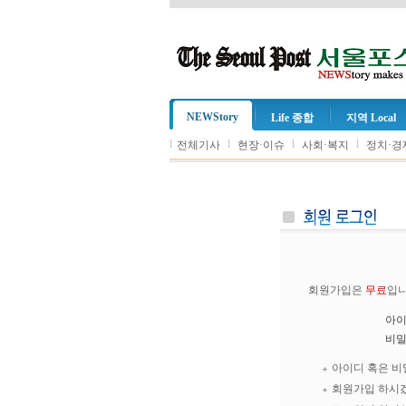
NEWStory
Life 종합
지역 Local
l
l
l
l
전체기사
현장·이슈
사회·복지
정치·경
회원가입은
무료
입니
아
비
아이디 혹은 비
회원가입 하시