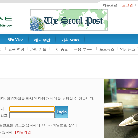
처음으로
l
로그인
l
SPn View
해외·주간
기획·Series
l
l
l
l
l
l
제
교육·여성
과학·기술
국제·종교
금융·부동산
포토뉴스
영상뉴스
다. 회원가입을 하시면 다양한 혜택을 누리실 수 있습니다.
이디
밀번호
밀번호를 잊으셨습니까?
[아이디/비밀번호 찾기]
겠습니까?
[회원가입]