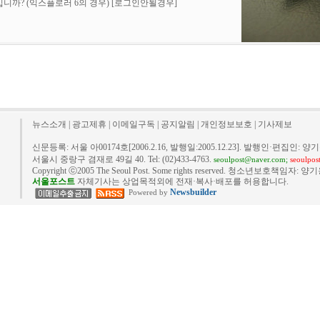
니까? (익스플로러 6의 경우)
[로그인안될경우]
뉴스소개
|
광고제휴
|
이메일구독
|
공지알림
|
개인정보보호
|
기사제보
신문등록: 서울 아00174호[2006.2.16, 발행일:2005.12.23]. 발행인·편집인: 양기
서울시 중랑구 겸재로 49길 40. Tel: (02)433-4763.
seoulpost@naver.com;
seoulpo
Copyright ⓒ2005 The Seoul Post. Some rights reserved. 청소년보호책임자: 양기
서울포스트
자체기사는 상업목적외에 전재·복사·배포를 허용합니다.
Newsbuilder
Powered by