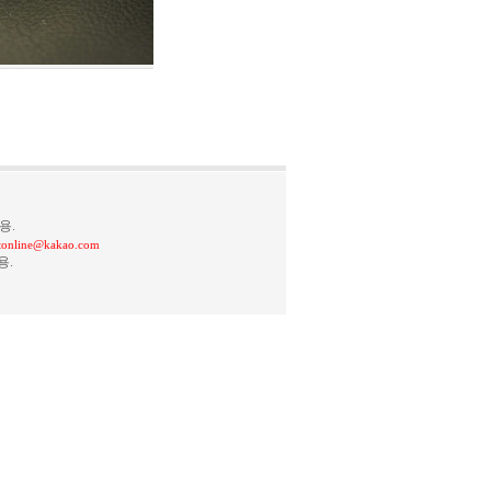
용.
stonline@kakao.com
용.