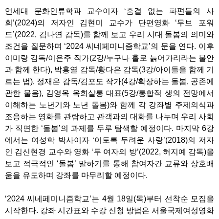
연세대 문화인류학과 교수이자 ‘흠결 없는 파편들의 사
회’(2024)의 저자인 김현미 교수가 단편영화 ‘무브 포워
드’(2022, 김나연 감독)를 함께 보고 우리 시대 돌봄의 의미와
조건을 질문하며 ‘2024 씨네페미니즘학교’의 문을 연다. 이후
이미랑 감독/이은주 작가(2강/누구나 홀로 늙어가리라는 불안
과 함께 한다), 박홍열 감독/황다은 감독(3강/아이들을 함께 기
르는 법), 정재은 감독/김포도 작가(4강/확장하는 돌봄, 공존에
관한 물음), 김영옥 옥희살롱 대표(5강/통합적 생의 전망에서
이해하는 노년기와 노년 돌봄)와 함께 각 강좌별 주제의식과
조응하는 영화를 관람하고 관객과의 대화를 나누며 우리 사회
가 직면한 ‘돌봄’의 과제를 두루 탐색할 예정이다. 마지막 6강
에서는 여성학 박사이자 ‘이토록 두려운 사랑’(2018)의 저자
인 김신현경 교수와 영화 ‘두 여자의 방’(2022, 허지예 감독)을
보고 적극적인 ‘돌봄’ 말하기를 통해 참여자간 교류와 상호배
움을 유도하며 강좌를 마무리할 예정이다.
‘2024 씨네페미니즘학교’는 4월 18일(목)부터 선착순 모집을
시작한다. 강좌 시간표와 수강 신청 방법은 서울국제여성영화